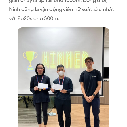
gian chạy là
3
p
43s
cho 1000m.
Đồng thời,
Ninh cũng là vận động viên nữ xuất sắc nhất
với 2p20s cho 500m.